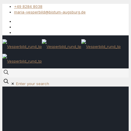
+49 8284 8038
maria-vesperbild@bistum-augsburg.de
✕