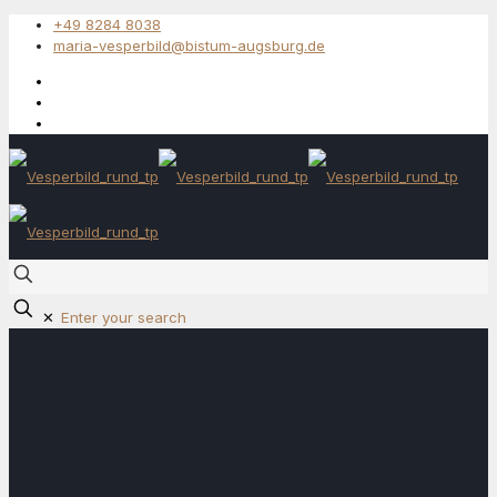
+49 8284 8038
maria-vesperbild@bistum-augsburg.de
✕