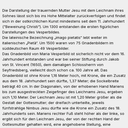
Die Darstellung der trauernden Mutter Jesu mit dem Leichnam ihres
Sohnes lässt sich bis ins Hohe Mittelalter zurückverfolgen und findet
sich in der ostkirchlichen Kunst mindestens seit dem 11. Jahrhundert
("Beweinung Christi"). Um 1300 entstanden die ersten figürlichen
Darstellungen des Vesperbildes.
Die lateinische Bezeichnung „imago pietatis“ lebt weiter im
italienischen „Pietà“. Um 1500 waren von 75 Gnadenbildern im
süddeutschen Raum 49 Vesperbilder.
Das Gnadenbild von Maria Vesperbild ist sicherlich nicht vor dem 16.
Jahrhundert entstanden und war bei seiner Stiftung durch Jakob
von St. Vincent (1650), dem damaligen Schlossherrn von
Seyfriedsberg, vielleicht doch schon ca. 100 Jahre alt. Das
Gnadenbild ist ohne Krone 1,16 Meter hoch, mit Krone, die ein Zusatz
aus dem 18. Jahrhundert sein dürfte, 1,37 Meter; die Sockelbreite
beträgt 40 cm. In der Diagonalen, von der erhobenen Hand Mariens
bis zum ausgestreckten Zeigefinger des Leichnams Jesu, ergeben
sich 1,10 Meter. Der Leichnam Jesu ist mit 1,20 Meter größer als die
Gestalt der Gottesmutter; der dreifach unterteilte, jeweils
fünfstrahlige Nimbus Jesu dürfte wie die Krone ein Zusatz des 18.
Jahrhunderts sein. Mariens rechter Fuß steht höher als der linke, so
ergibt sich für den Leichnam Jesu, der von der rechten Hand der
Gottesmutter gehalten wird, eine angehobene Stellung, eine