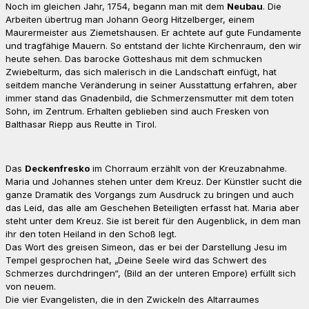
Noch im gleichen Jahr, 1754, begann man mit dem
Neubau
. Die
Arbeiten übertrug man Johann Georg Hitzelberger, einem
Maurermeister aus Ziemetshausen. Er achtete auf gute Fundamente
und tragfähige Mauern. So entstand der lichte Kirchenraum, den wir
heute sehen. Das barocke Gotteshaus mit dem schmucken
Zwiebelturm, das sich malerisch in die Landschaft einfügt, hat
seitdem manche Veränderung in seiner Ausstattung erfahren, aber
immer stand das Gnadenbild, die Schmerzensmutter mit dem toten
Sohn, im Zentrum. Erhalten geblieben sind auch Fresken von
Balthasar Riepp aus Reutte in Tirol.
Das
Deckenfresko
im Chorraum erzählt von der Kreuzabnahme.
Maria und Johannes stehen unter dem Kreuz. Der Künstler sucht die
ganze Dramatik des Vorgangs zum Ausdruck zu bringen und auch
das Leid, das alle am Geschehen Beteiligten erfasst hat. Maria aber
steht unter dem Kreuz. Sie ist bereit für den Augenblick, in dem man
ihr den toten Heiland in den Schoß legt.
Das Wort des greisen Simeon, das er bei der Darstellung Jesu im
Tempel gesprochen hat, „Deine Seele wird das Schwert des
Schmerzes durchdringen“, (Bild an der unteren Empore) erfüllt sich
von neuem.
Die vier Evangelisten, die in den Zwickeln des Altarraumes