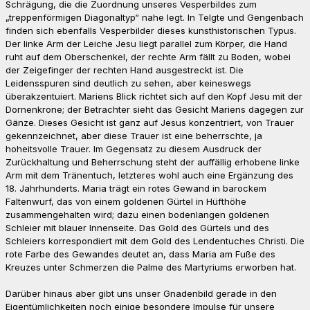
Schrägung, die die Zuordnung unseres Vesperbildes zum
„treppenförmigen Diagonaltyp“ nahe legt. In Telgte und Gengenbach
finden sich ebenfalls Vesperbilder dieses kunsthistorischen Typus.
Der linke Arm der Leiche Jesu liegt parallel zum Körper, die Hand
ruht auf dem Oberschenkel, der rechte Arm fällt zu Boden, wobei
der Zeigefinger der rechten Hand ausgestreckt ist.
Die
Leidensspuren sind deutlich zu sehen, aber keineswegs
überakzentuiert. Mariens Blick richtet sich auf den Kopf Jesu mit der
Dornenkrone; der Betrachter sieht das Gesicht Mariens dagegen zur
Gänze. Dieses Gesicht ist ganz auf Jesus konzentriert, von Trauer
gekennzeichnet, aber diese Trauer ist eine beherrschte, ja
hoheitsvolle Trauer. Im Gegensatz zu diesem Ausdruck der
Zurückhaltung und Beherrschung steht der auffällig erhobene linke
Arm mit dem Tränentuch, letzteres wohl auch eine Ergänzung des
18. Jahrhunderts. Maria trägt ein rotes Gewand in barockem
Faltenwurf, das von einem goldenen Gürtel in Hüfthöhe
zusammengehalten wird; dazu einen bodenlangen goldenen
Schleier mit blauer Innenseite. Das Gold des Gürtels und des
Schleiers korrespondiert mit dem Gold des Lendentuches Christi. Die
rote Farbe des Gewandes deutet an, dass Maria am Fuße des
Kreuzes unter Schmerzen die Palme des Martyriums erworben hat.
Darüber hinaus aber gibt uns unser Gnadenbild gerade in den
Eigentümlichkeiten noch einige besondere Impulse für unsere