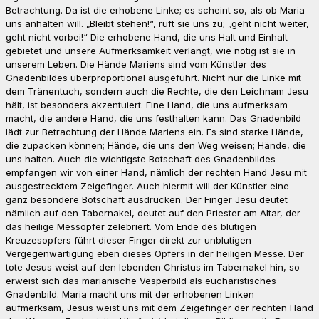
Betrachtung. Da ist die erhobene Linke; es scheint so, als ob Maria
uns anhalten will. „Bleibt stehen!“, ruft sie uns zu; „geht nicht weiter,
geht nicht vorbei!“ Die erhobene Hand, die uns Halt und Einhalt
gebietet und unsere Aufmerksamkeit verlangt, wie nötig ist sie in
unserem Leben. Die Hände Mariens sind vom Künstler des
Gnadenbildes überproportional ausgeführt.
Nicht nur die Linke mit
dem Tränentuch, sondern auch die Rechte, die den Leichnam Jesu
hält, ist besonders akzentuiert. Eine Hand, die uns aufmerksam
macht, die andere Hand, die uns festhalten kann. Das Gnadenbild
lädt zur Betrachtung der Hände Mariens ein. Es sind starke Hände,
die zupacken können; Hände, die uns den Weg weisen; Hände, die
uns halten. Auch die wichtigste Botschaft des Gnadenbildes
empfangen wir von einer Hand, nämlich der rechten Hand Jesu mit
ausgestrecktem Zeigefinger. Auch hiermit will der Künstler eine
ganz besondere Botschaft ausdrücken. Der Finger Jesu deutet
nämlich auf den Tabernakel, deutet auf den Priester am Altar, der
das heilige Messopfer zelebriert. Vom Ende des blutigen
Kreuzesopfers führt dieser Finger direkt zur unblutigen
Vergegenwärtigung eben dieses Opfers in der heiligen Messe. Der
tote Jesus weist auf den lebenden Christus im Tabernakel hin, so
erweist sich das marianische Vesperbild als eucharistisches
Gnadenbild. Maria macht uns mit der erhobenen Linken
aufmerksam, Jesus weist uns mit dem Zeigefinger der rechten Hand