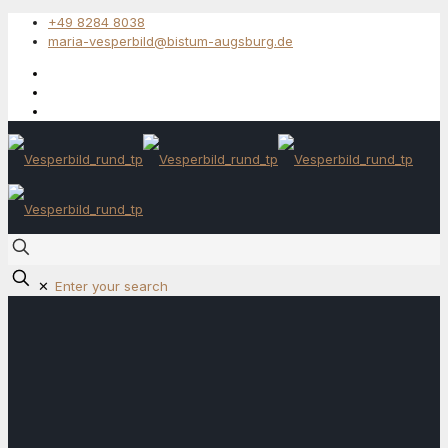
+49 8284 8038
maria-vesperbild@bistum-augsburg.de
✕