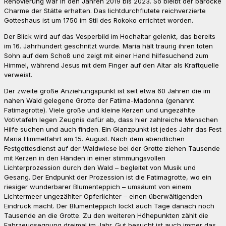
Renovierung war in den Jahren 2019 bis 2023. So bleibt der barocke
Charme der Stätte erhalten. Das lichtdurchflutete reichverzierte
Gotteshaus ist um 1750 im Stil des Rokoko errichtet worden.
Der Blick wird auf das Vesperbild im Hochaltar gelenkt, das bereits
im 16. Jahrhundert geschnitzt wurde. Maria hält traurig ihren toten
Sohn auf dem Schoß und zeigt mit einer Hand hilfesuchend zum
Himmel, während Jesus mit dem Finger auf den Altar als Kraftquelle
verweist.
Der zweite große Anziehungspunkt ist seit etwa 60 Jahren die im
nahen Wald gelegene Grotte der Fatima-Madonna (genannt
Fatimagrotte). Viele große und kleine Kerzen und ungezählte
Votivtafeln legen Zeugnis dafür ab, dass hier zahlreiche Menschen
Hilfe suchen und auch finden. Ein Glanzpunkt ist jedes Jahr das Fest
Mariä Himmelfahrt am 15. August. Nach dem abendlichen
Festgottesdienst auf der Waldwiese bei der Grotte ziehen Tausende
mit Kerzen in den Händen in einer stimmungsvollen
Lichterprozession durch den Wald – begleitet von Musik und
Gesang. Der Endpunkt der Prozession ist die Fatimagrotte, wo ein
riesiger wunderbarer Blumenteppich – umsäumt von einem
Lichtermeer ungezählter Opferlichter – einen überwältigenden
Eindruck macht. Der Blumenteppich lockt auch Tage danach noch
Tausende an die Grotte. Zu den weiteren Höhepunkten zählt die
Fahrzeugsegnung dreimal im Jahr. Gut besucht ist auch immer das