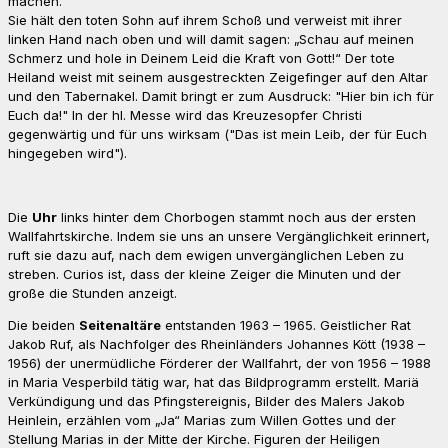
machen.
Sie hält den toten Sohn auf ihrem Schoß und verweist mit ihrer
linken Hand nach oben und will damit sagen: „Schau auf meinen
Schmerz und hole in Deinem Leid die Kraft von Gott!“ Der tote
Heiland weist mit seinem ausgestreckten Zeigefinger auf den Altar
und den Tabernakel. Damit bringt er zum Ausdruck: "Hier bin ich für
Euch da!" In der hl. Messe wird das Kreuzesopfer Christi
gegenwärtig und für uns wirksam ("Das ist mein Leib, der für Euch
hingegeben wird").
Die
Uhr
links hinter dem Chorbogen stammt noch aus der ersten
Wallfahrtskirche. Indem sie uns an unsere Vergänglichkeit erinnert,
ruft sie dazu auf, nach dem ewigen unvergänglichen Leben zu
streben. Curios ist, dass der kleine Zeiger die Minuten und der
große die Stunden anzeigt.
Die beiden
Seitenaltäre
entstanden 1963 – 1965. Geistlicher Rat
Jakob Ruf, als Nachfolger des Rheinländers Johannes Kött (1938 –
1956) der unermüdliche Förderer der Wallfahrt, der von 1956 – 1988
in Maria Vesperbild tätig war, hat das Bildprogramm erstellt. Mariä
Verkündigung und das Pfingstereignis, Bilder des Malers Jakob
Heinlein, erzählen vom „Ja“ Marias zum Willen Gottes und der
Stellung Marias in der Mitte der Kirche. Figuren der Heiligen