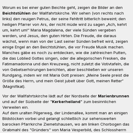
Worum es bei einer guten Beichte geht, zeigen die Bilder an den
Beichtstühlen
der Wallfahrtskirche. Wir sehen (von rechts nach
links) den reuigen Petrus, der seine Fehltritt bitterlich beweint; den
heiligen Pfarrer von Ars, der nicht müde wird zu sagen „Ach, kehrt
um, kehrt um!“ Maria Magdalena, der viele Sünden vergeben
werden, und Jesus, den guten Hirten. Die Freude, die daraus
wächst, wenn man von der Last seiner Sünden befreit wird, zeigen
einige Engel an den Beichtstühlen, die vor Freude Musik machen.
Manches gäbe es noch zu entdecken, wie die zahlreichen Putten,
die das Loblied Gottes singen, oder die allegorischen Fresken, die
Fatimamadonna und den Kreuzweg, nicht zuletzt die Votivtafeln, die
von Gebetserhörungen berichten, aber beschließen wir unseren
Rundgang, indem wir mit Maria Gott preisen: „Meine Seele preist die
Größe des Herrn, und mein Geist jubelt über Gott, meinen Retter“
(Magnifikat).
Vor der Wallfahrtskirche lädt auf der Nordseite der
Marienbrunnen
und auf der Südseite der "
Kerkerheiland
" zum besinnlichen
Verweilen ein.
Auf dem uralten Pilgerweg, der Lindenallee, kommt man an einigen
Bildstöcken vorbei und gelangt schließlich zur sehenswerten
barocken Pfarrkirche Ziemetshausen, wo am linken Chorbogen das
Grabmahl des "Gründers" von Maria Vesperbild, des Schlossherrn