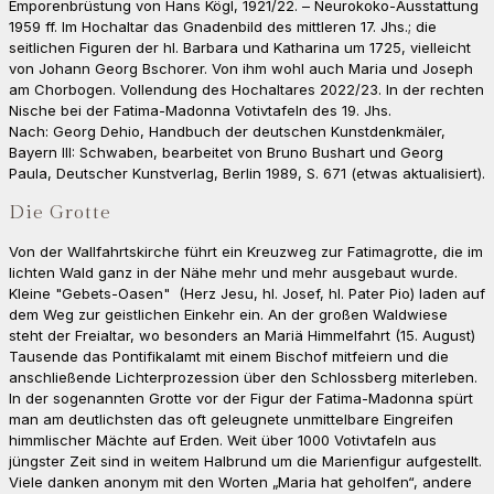
Emporenbrüstung von Hans Kögl, 1921/22. – Neurokoko-Ausstattung
1959 ff. Im Hochaltar das Gnadenbild des mittleren 17. Jhs.; die
seitlichen Figuren der hl. Barbara und Katharina um 1725, vielleicht
von Johann Georg Bschorer. Von ihm wohl auch Maria und Joseph
am Chorbogen. Vollendung des Hochaltares 2022/23. In der rechten
Nische bei der Fatima-Madonna Votivtafeln des 19. Jhs.
Nach: Georg Dehio, Handbuch der deutschen Kunstdenkmäler,
Bayern III: Schwaben, bearbeitet von Bruno Bushart und Georg
Paula, Deutscher Kunstverlag, Berlin 1989, S. 671 (etwas aktualisiert).
Die Grotte
Von der Wallfahrtskirche führt ein Kreuzweg zur Fatimagrotte, die im
lichten Wald ganz in der Nähe mehr und mehr ausgebaut wurde.
Kleine "Gebets-Oasen" (Herz Jesu, hl. Josef, hl. Pater Pio) laden auf
dem Weg zur geistlichen Einkehr ein. An der großen Waldwiese
steht der Freialtar, wo besonders an Mariä Himmelfahrt (15. August)
Tausende das Pontifikalamt mit einem Bischof mitfeiern und die
anschließende Lichterprozession über den Schlossberg miterleben.
In der sogenannten Grotte vor der Figur der Fatima-Madonna spürt
man am deutlichsten das oft geleugnete unmittelbare Eingreifen
himmlischer Mächte auf Erden. Weit über 1000 Votivtafeln aus
jüngster Zeit sind in weitem Halbrund um die Marienfigur aufgestellt.
Viele danken anonym mit den Worten „Maria hat geholfen“, andere