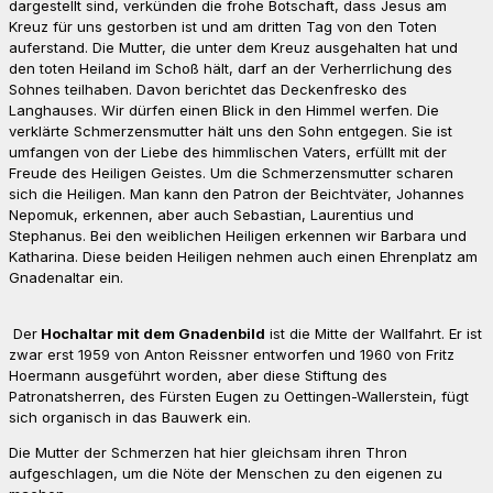
dargestellt sind, verkünden die frohe Botschaft, dass Jesus am
Kreuz für uns gestorben ist und am dritten Tag von den Toten
auferstand. Die Mutter, die unter dem Kreuz ausgehalten hat und
den toten Heiland im Schoß hält, darf an der Verherrlichung des
Sohnes teilhaben. Davon berichtet das Deckenfresko des
Langhauses. Wir dürfen einen Blick in den Himmel werfen. Die
verklärte Schmerzensmutter hält uns den Sohn entgegen. Sie ist
umfangen von der Liebe des himmlischen Vaters, erfüllt mit der
Freude des Heiligen Geistes. Um die Schmerzensmutter scharen
sich die Heiligen. Man kann den Patron der Beichtväter, Johannes
Nepomuk, erkennen, aber auch Sebastian, Laurentius und
Stephanus. Bei den weiblichen Heiligen erkennen wir Barbara und
Katharina. Diese beiden Heiligen nehmen auch einen Ehrenplatz am
Gnadenaltar ein.
Der
Hochaltar mit dem Gnadenbild
ist die Mitte der Wallfahrt. Er ist
zwar erst 1959 von Anton Reissner entworfen und 1960 von Fritz
Hoermann ausgeführt worden, aber diese Stiftung des
Patronatsherren, des Fürsten Eugen zu Oettingen-Wallerstein, fügt
sich organisch in das Bauwerk ein.
Die Mutter der Schmerzen hat hier gleichsam ihren Thron
aufgeschlagen, um die Nöte der Menschen zu den eigenen zu