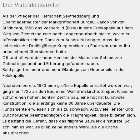
Die Wallfahrtskirche
Als der Pfleger der Herrschaft Seyfriedsberg und
Oberstjägermeister der Markgrafschaft Burgau, Jakob vonvon
St.Vincent, 1650 das Vesperbild (Pieta) in eine Feldkapelle auf dem
Weg von Ziemetshausen nach Langenneufnach stellte, wollte er
offensichtlich seinen Dank zum Ausdruck bringen, dass der
schreckliche Dreißigjährige Krieg endlich zu Ende war und er ihn
unbeschadet überstanden hatte.
Oft und oft wird der hohe Herr bei der Mutter der Schmerzen
Zuflucht gesucht und Erhörung gefunden haben.
Bald pilgerten mehr und mehr Gläubige zum Gnadenbild in der
Feldkapelle.
Nachdem bereits 1673 eine größere Kapelle errichtet worden war,
ging man 1725 an den Bau einer Wallfahrtskirche. Simpert Kraemer
schuf einen hohen, lichten Zentralbau, eine höchst kunstvolle
Konstruktion, die allerdings keine 30 Jahre überdauerte. Die
Fundamente erwiesen sich als zu schwach. Allzuviele Fenster und
Durchbrüche beeinträchtigten die Tragfähigkeit. Risse bildeten sich.
Es bestand die Gefahr, dass das filigrane Bauwerk einstürzte. So
schlimm es war, es blieb keine andere Wahl, als die Kirche
abzubrechen.