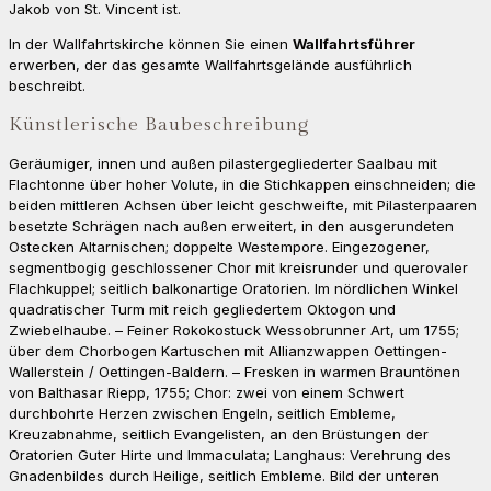
Jakob von St. Vincent ist.
In der Wallfahrtskirche können Sie einen
Wallfahrtsführer
erwerben, der das gesamte Wallfahrtsgelände ausführlich
beschreibt.
Künstlerische Baubeschreibung
Geräumiger, innen und außen pilastergegliederter Saalbau mit
Flachtonne über hoher Volute, in die Stichkappen einschneiden; die
beiden mittleren Achsen über leicht geschweifte, mit Pilasterpaaren
besetzte Schrägen nach außen erweitert, in den ausgerundeten
Ostecken Altarnischen; doppelte Westempore. Eingezogener,
segmentbogig geschlossener Chor mit kreisrunder und querovaler
Flachkuppel; seitlich balkonartige Oratorien. Im nördlichen Winkel
quadratischer Turm mit reich gegliedertem Oktogon und
Zwiebelhaube. – Feiner Rokokostuck Wessobrunner Art, um 1755;
über dem Chorbogen Kartuschen mit Allianzwappen Oettingen-
Wallerstein / Oettingen-Baldern. – Fresken in warmen Brauntönen
von Balthasar Riepp, 1755; Chor: zwei von einem Schwert
durchbohrte Herzen zwischen Engeln, seitlich Embleme,
Kreuzabnahme, seitlich Evangelisten, an den Brüstungen der
Oratorien Guter Hirte und Immaculata; Langhaus: Verehrung des
Gnadenbildes durch Heilige, seitlich Embleme. Bild der unteren