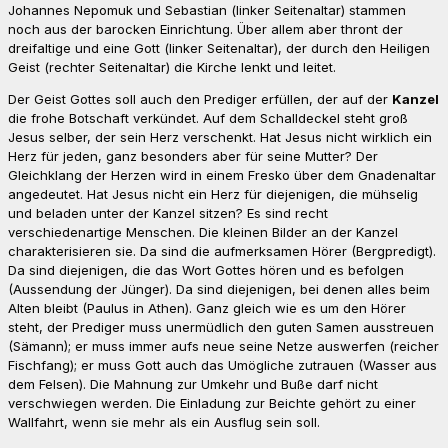
Johannes Nepomuk und Sebastian (linker Seitenaltar) stammen
noch aus der barocken Einrichtung. Über allem aber thront der
dreifaltige und eine Gott (linker Seitenaltar), der durch den Heiligen
Geist (rechter Seitenaltar) die Kirche lenkt und leitet.
Der Geist Gottes soll auch den Prediger erfüllen, der auf der
Kanzel
die frohe Botschaft verkündet. Auf dem Schalldeckel steht groß
Jesus selber, der sein Herz verschenkt. Hat Jesus nicht wirklich ein
Herz für jeden, ganz besonders aber für seine Mutter? Der
Gleichklang der Herzen wird in einem Fresko über dem Gnadenaltar
angedeutet. Hat Jesus nicht ein Herz für diejenigen, die mühselig
und beladen unter der Kanzel sitzen? Es sind recht
verschiedenartige Menschen. Die kleinen Bilder an der Kanzel
charakterisieren sie. Da sind die aufmerksamen Hörer (Bergpredigt).
Da sind diejenigen, die das Wort Gottes hören und es befolgen
(Aussendung der Jünger). Da sind diejenigen, bei denen alles beim
Alten bleibt (Paulus in Athen). Ganz gleich wie es um den Hörer
steht, der Prediger muss unermüdlich den guten Samen ausstreuen
(Sämann); er muss immer aufs neue seine Netze auswerfen (reicher
Fischfang); er muss Gott auch das Umögliche zutrauen (Wasser aus
dem Felsen). Die Mahnung zur Umkehr und Buße darf nicht
verschwiegen werden. Die Einladung zur Beichte gehört zu einer
Wallfahrt, wenn sie mehr als ein Ausflug sein soll.