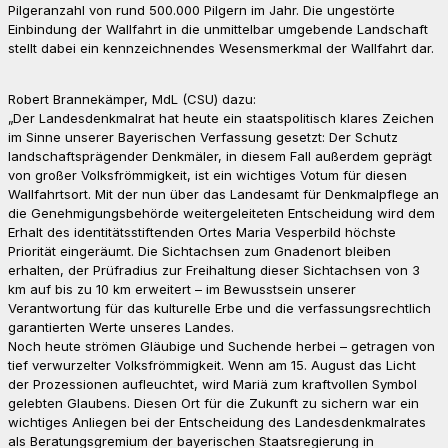
Pilgeranzahl von rund 500.000 Pilgern im Jahr. Die ungestörte
Einbindung der Wallfahrt in die unmittelbar umgebende Landschaft
stellt dabei ein kennzeichnendes Wesensmerkmal der Wallfahrt dar.
Robert Brannekämper, MdL (CSU) dazu:
„Der Landesdenkmalrat hat heute ein staatspolitisch klares Zeichen
im Sinne unserer Bayerischen Verfassung gesetzt: Der Schutz
landschaftsprägender Denkmäler, in diesem Fall außerdem geprägt
von großer Volksfrömmigkeit, ist ein wichtiges Votum für diesen
Wallfahrtsort. Mit der nun über das Landesamt für Denkmalpflege an
die Genehmigungsbehörde weitergeleiteten Entscheidung wird dem
Erhalt des identitätsstiftenden Ortes Maria Vesperbild höchste
Priorität eingeräumt. Die Sichtachsen zum Gnadenort bleiben
erhalten, der Prüfradius zur Freihaltung dieser Sichtachsen von 3
km auf bis zu 10 km erweitert – im Bewusstsein unserer
Verantwortung für das kulturelle Erbe und die verfassungsrechtlich
garantierten Werte unseres Landes.
Noch heute strömen Gläubige und Suchende herbei – getragen von
tief verwurzelter Volksfrömmigkeit. Wenn am 15. August das Licht
der Prozessionen aufleuchtet, wird Mariä zum kraftvollen Symbol
gelebten Glaubens. Diesen Ort für die Zukunft zu sichern war ein
wichtiges Anliegen bei der Entscheidung des Landesdenkmalrates
als Beratungsgremium der bayerischen Staatsregierung in