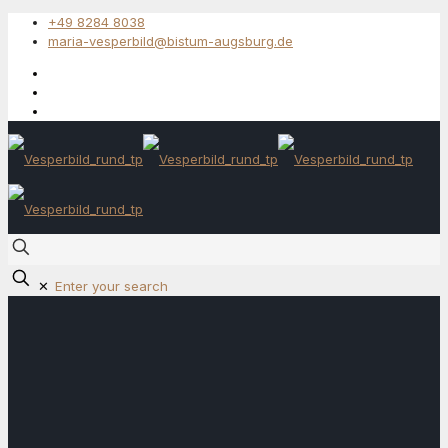
+49 8284 8038
maria-vesperbild@bistum-augsburg.de
✕