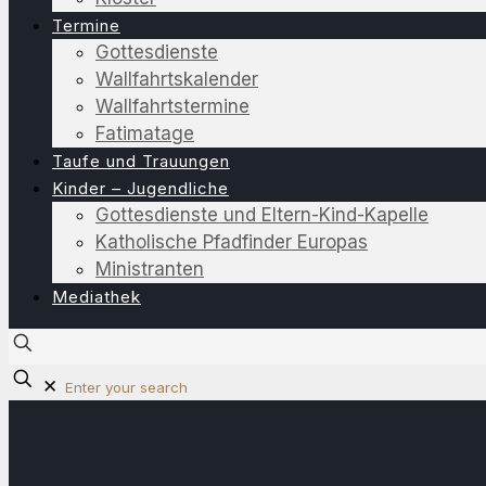
Termine
Gottesdienste
Wallfahrtskalender
Wallfahrtstermine
Fatimatage
Taufe und Trauungen
Kinder – Jugendliche
Gottesdienste und Eltern-Kind-Kapelle
Katholische Pfadfinder Europas
Ministranten
Mediathek
✕