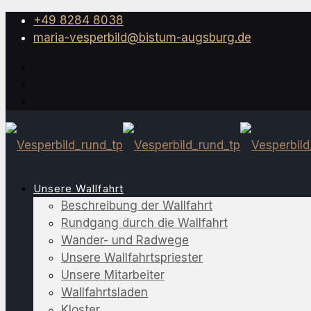
+49 8284 8038
maria-vesperbild@bistum-augsburg.de
Unsere Wallfahrt
Beschreibung der Wallfahrt
Rundgang durch die Wallfahrt
Wander- und Radwege
Unsere Wallfahrtspriester
Unsere Mitarbeiter
Wallfahrtsladen
Kloster