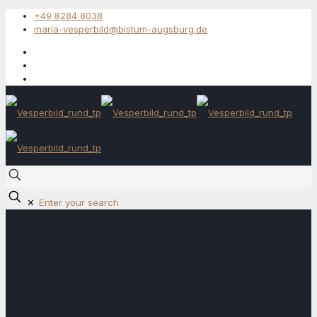
+49 8284 8038
maria-vesperbild@bistum-augsburg.de
✕