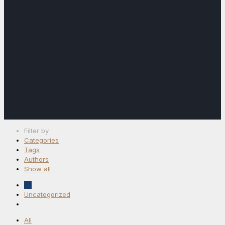
Filter by
Categories
Tags
Authors
Show all
All
Uncategorized
All