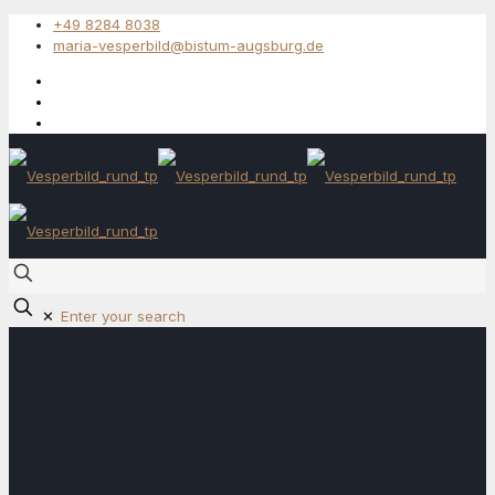
+49 8284 8038
maria-vesperbild@bistum-augsburg.de
✕