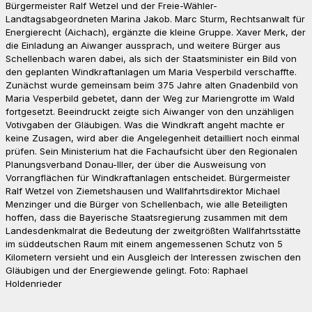
Bürgermeister Ralf Wetzel und der Freie-Wähler-
Landtagsabgeordneten Marina Jakob. Marc Sturm, Rechtsanwalt für
Energierecht (Aichach), ergänzte die kleine Gruppe. Xaver Merk, der
die Einladung an Aiwanger aussprach, und weitere Bürger aus
Schellenbach waren dabei, als sich der Staatsminister ein Bild von
den geplanten Windkraftanlagen um Maria Vesperbild verschaffte.
Zunächst wurde gemeinsam beim 375 Jahre alten Gnadenbild von
Maria Vesperbild gebetet, dann der Weg zur Mariengrotte im Wald
fortgesetzt. Beeindruckt zeigte sich Aiwanger von den unzähligen
Votivgaben der Gläubigen. Was die Windkraft angeht machte er
keine Zusagen, wird aber die Angelegenheit detailliert noch einmal
prüfen. Sein Ministerium hat die Fachaufsicht über den Regionalen
Planungsverband Donau-Iller, der über die Ausweisung von
Vorrangflächen für Windkraftanlagen entscheidet. Bürgermeister
Ralf Wetzel von Ziemetshausen und Wallfahrtsdirektor Michael
Menzinger und die Bürger von Schellenbach, wie alle Beteiligten
hoffen, dass die Bayerische Staatsregierung zusammen mit dem
Landesdenkmalrat die Bedeutung der zweitgrößten Wallfahrtsstätte
im süddeutschen Raum mit einem angemessenen Schutz von 5
Kilometern versieht und ein Ausgleich der Interessen zwischen den
Gläubigen und der Energiewende gelingt. Foto: Raphael
Holdenrieder