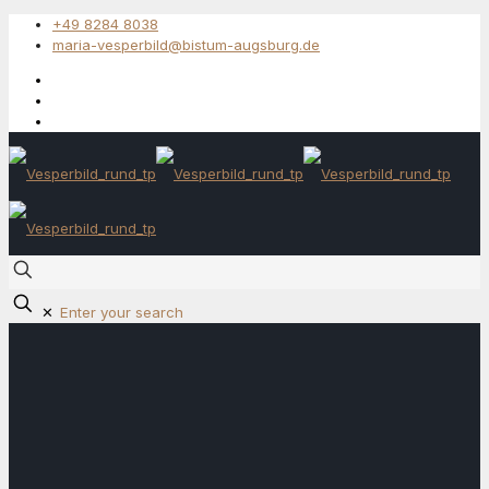
+49 8284 8038
maria-vesperbild@bistum-augsburg.de
✕