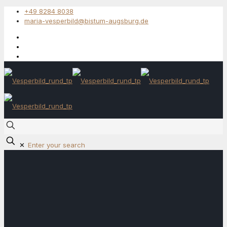
+49 8284 8038
maria-vesperbild@bistum-augsburg.de
✕