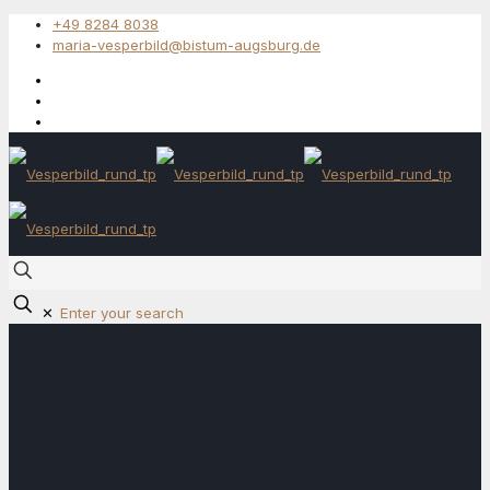
+49 8284 8038
maria-vesperbild@bistum-augsburg.de
✕