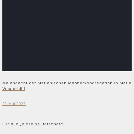
Maiandacht der Marianischen Männerkongregation in Maria
Vesperbild
21. Mai 2026
Für alle „dieselbe Botschaft“