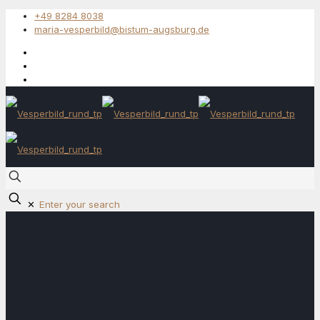
+49 8284 8038
maria-vesperbild@bistum-augsburg.de
✕