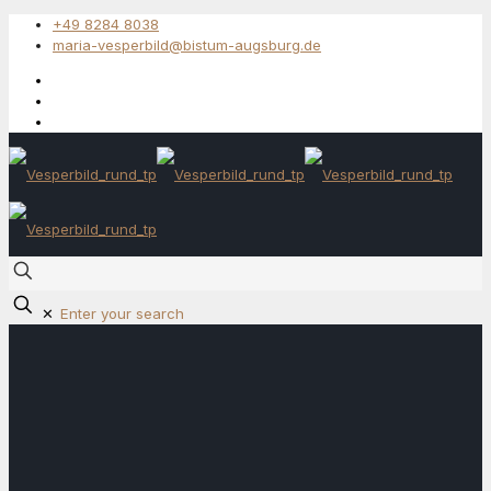
+49 8284 8038
maria-vesperbild@bistum-augsburg.de
✕