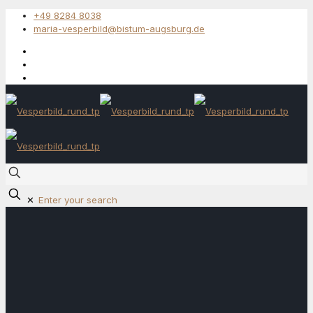
+49 8284 8038
maria-vesperbild@bistum-augsburg.de
✕