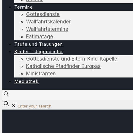
Termine
Gottesdienste
Wallfahrtskalender
Wallfahrtstermine
Fatimatage
Taufe und Trauungen
Kinder – Jugendliche
Gottesdienste und Eltern-Kind-Kapelle
Katholische Pfadfinder Europas
Ministranten
Mediathek
✕