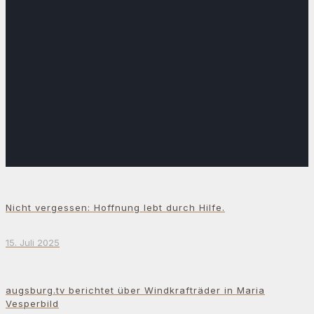
Nicht vergessen: Hoffnung lebt durch Hilfe.
15. Juli 2025
augsburg.tv berichtet über Windkrafträder in Maria
Vesperbild