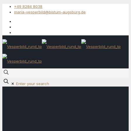
+49 8284 8038
maria-vesperbild@bistum-augsburg.de
✕