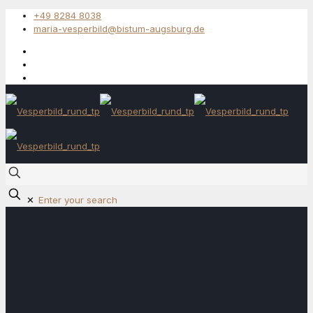
+49 8284 8038
maria-vesperbild@bistum-augsburg.de
✕