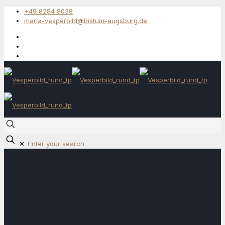
+49 8284 8038
maria-vesperbild@bistum-augsburg.de
✕