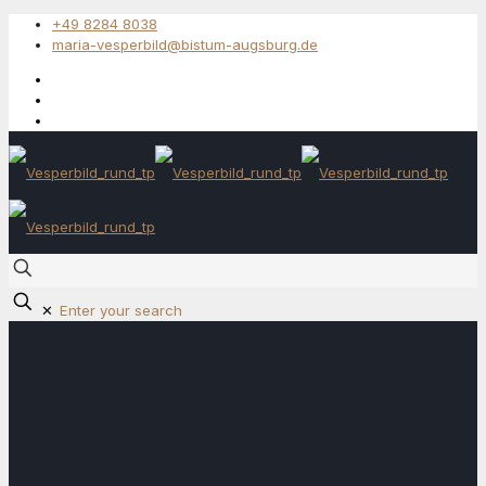
+49 8284 8038
maria-vesperbild@bistum-augsburg.de
✕