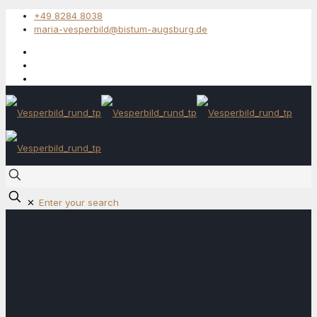
+49 8284 8038
maria-vesperbild@bistum-augsburg.de
✕